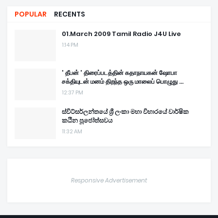
POPULAR
RECENTS
01.March 2009 Tamil Radio J4U Live
1:14 PM
' தீபன் ' திரைப்படத்தின் கதாநாயகன் ஷோபா
சக்தியுடன் மனம் திறந்த ஒரு மாலைப் பொழுது ...
12:37 PM
ස්විට්සර්ලන්තයේ ශ්‍රී ලංකා මහා විහාරයේ වාර්ෂික
කඨින පූජෝත්සවය
11:32 AM
Responsive Advertisement