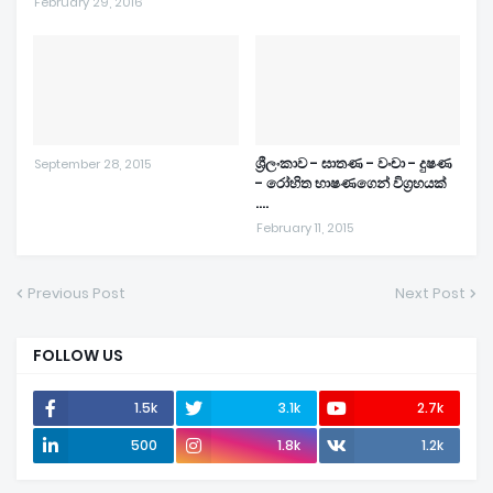
February 29, 2016
ශ්‍රීලංකාව - ඝාතණ - වංචා - දුෂණ
September 28, 2015
- රෝහිත භාෂණගෙන් විග්‍රහයක්
....
February 11, 2015
Previous Post
Next Post
FOLLOW US
1.5k
3.1k
2.7k
500
1.8k
1.2k