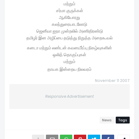
மற்றும்
சர்மா குருக்கள்
ஆகியோரது
கலந்துரையாடலோடு
ஜெனீவா ஐநா முன்றலில் அணிதிரண்டு
தமிழர் இன அழிப்பை தடுத்து நிறுத்த அறைகூவல்
கனடா மற்றும் லண்டன் கவனயீர்ப்பு நிகழ்வுகளின்
ஒலித் தொகுப்புகள்
மற்றும்
தாயக இன்றைய நிலவரம்
2007 November 11
Responsive Advertisement
News
Tags