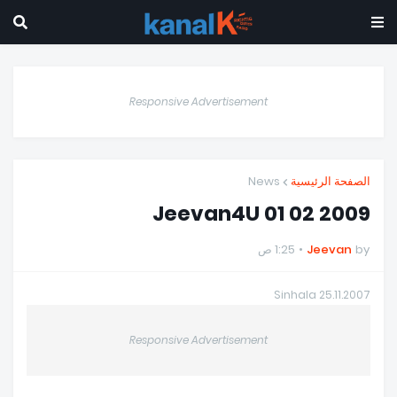
Responsive Advertisement
News
الصفحة الرئيسية
Jeevan4U 01 02 2009
1:25 ص
Jeevan
by
Sinhala 25.11.2007
Responsive Advertisement