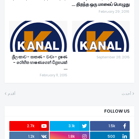
திறந்த ஒரு மாலைப் பொழுது ...
February 29, 2016
ශ්‍රීලංකාව - ඝාතණ - වංචා - දුෂණ
September 28, 2015
- රෝහිත භාෂණගෙන් විග්‍රහයක්
....
February 11, 2015
أحدث
أقدم
FOLLOW US
2.7k
3.1k
1.5k
1.2k
1.8k
500