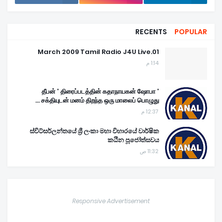
RECENTS
POPULAR
01.March 2009 Tamil Radio J4U Live
1:14 م
' தீபன் ' திரைப்படத்தின் கதாநாயகன் ஷோபா
சக்தியுடன் மனம் திறந்த ஒரு மாலைப் பொழுது ...
12:37 م
ස්විට්සර්ලන්තයේ ශ්‍රී ලංකා මහා විහාරයේ වාර්ෂික
කඨින පූජෝත්සවය
11:32 ص
Responsive Advertisement